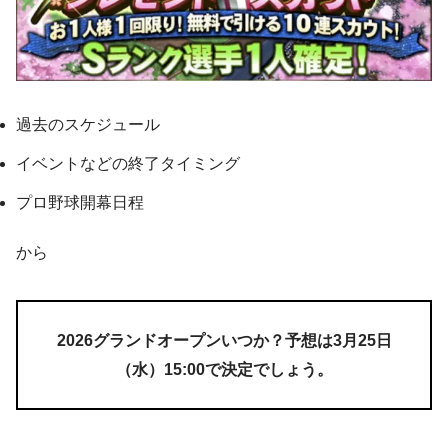
過去のスケジュール
イベントなどの終了タイミング
プロ野球開幕日程
から
2026グランドオープンいつか？予想は3月25日
（水）15:00で決定でしょう。