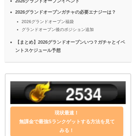
2026グランドオープンイベント
2026グランドオープンガチャの必要エナジーは？
2026グランドオープン福袋
グランドオープン後のポジション追加
【まとめ】2026グランドオープンいつ？ガチャとイベ
ントスケジュール予想
現状最速！
無課金で最強Sランクゲットする方法を見て
みる！