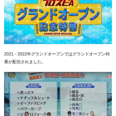
2021・2022年グランドオープンではグランドオープン特
番が配信されました。