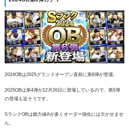
2024OBは2025グランドオープン直前に第6弾が登場。
2025OBは第4弾が12月26日に登場しているので、第5弾
の登場も近そうです。
SランクOBは能力値Aが多くオーダー強化には欠かせませ
ん。