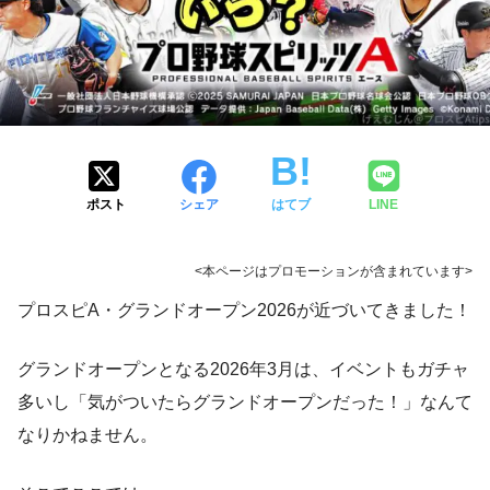
ポスト
シェア
はてブ
LINE
<本ページはプロモーションが含まれています>
プロスピA・グランドオープン2026が近づいてきました！
グランドオープンとなる2026年3月は、イベントもガチャ
多いし「気がついたらグランドオープンだった！」なんて
なりかねません。