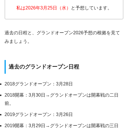
私は2026年3月25日（水）
と予想しています。
過去の日程と、グランドオープン2026予想の根拠を見て
みましょう。
過去のグランドオープン日程
2018グランドオープン：3月28日
2018開幕：3月30日→グランドオープンは開幕戦の二日
前。
2019グランドオープン：3月26日
2019開幕：3月29日→グランドオープンは開幕戦の三日