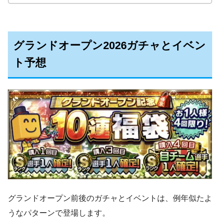
グランドオープン2026ガチャとイベン
ト予想
グランドオープン前後のガチャとイベントは、例年似たよ
うなパターンで登場します。