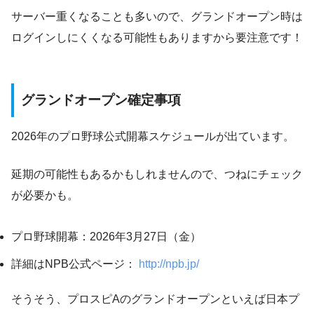
サーバー重くなることも多いので、グランドオープン時は
ログインしにくくなる可能性もありますから要注意です！
グランドオープン確定事項
2026年のプロ野球公式開幕スケジュールが出ています。
延期の可能性もあるかもしれませんので、つねにチェック
が必要かも。
プロ野球開幕：2026年3月27日（金）
詳細はNPB公式ページ：
http://npb.jp/
そうそう、プロスピAのグランドオープンといえば日本プ