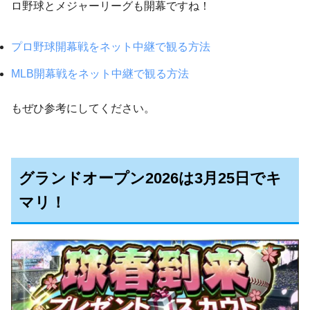
ロ野球とメジャーリーグも開幕ですね！
プロ野球開幕戦をネット中継で観る方法
MLB開幕戦をネット中継で観る方法
もぜひ参考にしてください。
グランドオープン2026は3月25日でキ
マリ！