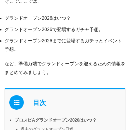
そこでここでは、
グランドオープン2026はいつ？
グランドオープン2026で登場するガチャ予想。
グランドオープン2026までに登場するガチャとイベント
予想。
など、準備万端でグランドオープンを迎えるための情報を
まとめてみましょう。
目次
プロスピAグランドオープン2026はいつ？
過去のグランドオープン日程