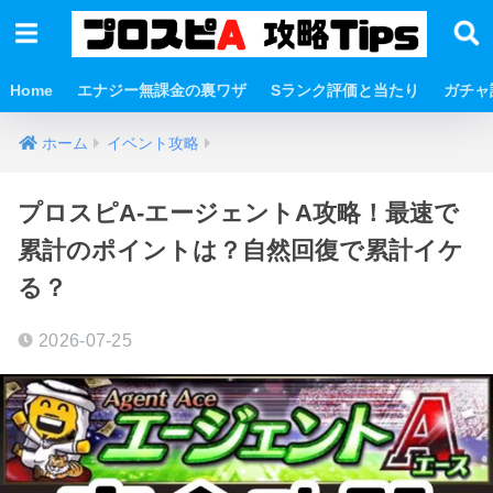
Home
エナジー無課金の裏ワザ
Sランク評価と当たり
ガチャ
ホーム
イベント攻略
プロスピA-エージェントA攻略！最速で
累計のポイントは？自然回復で累計イケ
る？
2026-07-25