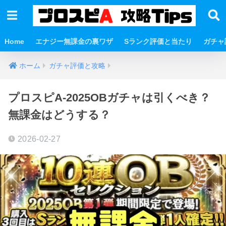
Home
エナジー無課金の裏ワザ
Sランク評価と当たり
ガチャ
ホーム
ガチャ評価と攻略
プロスピA-2025OBガチャは引くべき？
無課金はどうする？
2026-02-27