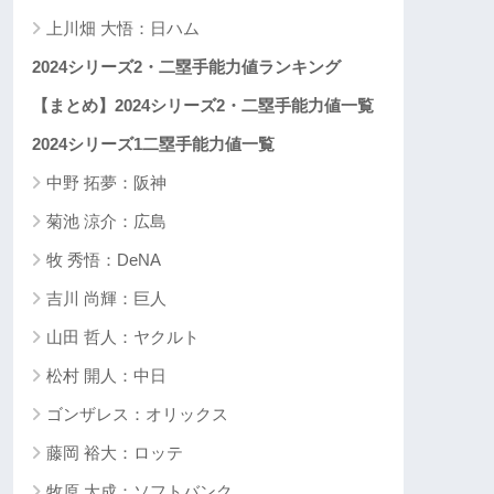
上川畑 大悟：日ハム
2024シリーズ2・二塁手能力値ランキング
【まとめ】2024シリーズ2・二塁手能力値一覧
2024シリーズ1二塁手能力値一覧
中野 拓夢：阪神
菊池 涼介：広島
牧 秀悟：DeNA
吉川 尚輝：巨人
山田 哲人：ヤクルト
松村 開人：中日
ゴンザレス：オリックス
藤岡 裕大：ロッテ
牧原 大成：ソフトバンク