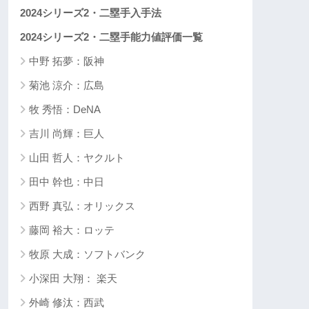
2024シリーズ2・二塁手入手法
2024シリーズ2・二塁手能力値評価一覧
中野 拓夢：阪神
菊池 涼介：広島
牧 秀悟：DeNA
吉川 尚輝：巨人
山田 哲人：ヤクルト
田中 幹也：中日
西野 真弘：オリックス
藤岡 裕大：ロッテ
牧原 大成：ソフトバンク
小深田 大翔： 楽天
外崎 修汰：西武