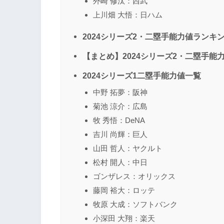
外崎 修汰：西武
上川畑 大悟：日ハム
2024シリーズ2・二塁手能力値ランキ
【まとめ】2024シリーズ2・二塁手能
2024シリーズ1二塁手能力値一覧
中野 拓夢：阪神
菊池 涼介：広島
牧 秀悟：DeNA
吉川 尚輝：巨人
山田 哲人：ヤクルト
松村 開人：中日
ゴンザレス：オリックス
藤岡 裕大：ロッテ
牧原 大成：ソフトバンク
小深田 大翔：楽天