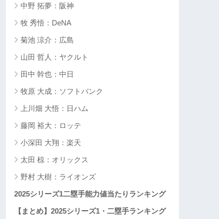
中野 拓夢：阪神
牧 秀悟：DeNA
菊池 涼介：広島
山田 哲人：ヤクルト
田中 幹也：中日
牧原 大成：ソフトバンク
上川畑 大悟：日ハム
藤岡 裕大：ロッテ
小深田 大翔：楽天
太田 椋：オリックス
野村 大樹：ライオンズ
2025シリーズ1二塁手能力値当たりランキング
【まとめ】2025シリーズ1・二塁手ランキング