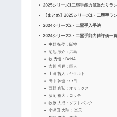
2025シリーズ1二塁手能力値当たりラ
【まとめ】2025シリーズ1・二塁手ラ
2024シリーズ2・二塁手入手法
2024シリーズ2・二塁手能力値評価一
中野 拓夢：阪神
菊池 涼介：広島
牧 秀悟：DeNA
吉川 尚輝：巨人
山田 哲人：ヤクルト
田中 幹也：中日
西野 真弘：オリックス
藤岡 裕大：ロッテ
牧原 大成：ソフトバンク
小深田 大翔： 楽天