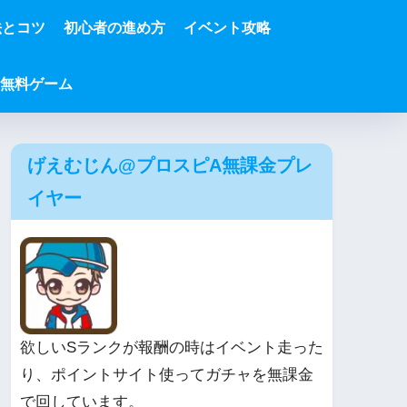
法とコツ
初心者の進め方
イベント攻略
無料ゲーム
げえむじん@プロスピA無課金プレ
イヤー
欲しいSランクが報酬の時はイベント走った
り、ポイントサイト使ってガチャを無課金
で回しています。