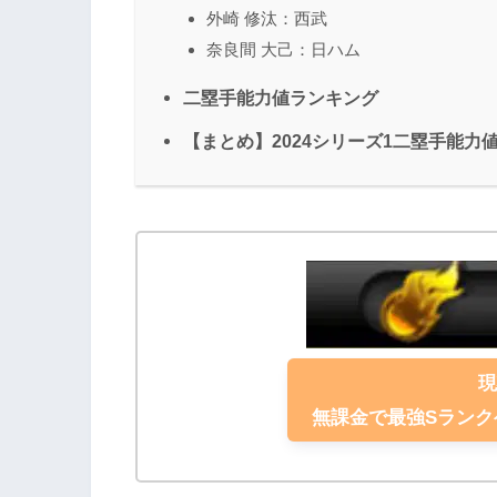
外崎 修汰：西武
奈良間 大己：日ハム
二塁手能力値ランキング
【まとめ】2024シリーズ1二塁手能力
無課金で最強Sラン