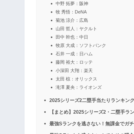
中野 拓夢：阪神
牧 秀悟：DeNA
菊池 涼介：広島
山田 哲人：ヤクルト
田中 幹也：中日
牧原 大成：ソフトバンク
石井 一成：日ハム
藤岡 裕大：ロッテ
小深田 大翔：楽天
太田 椋：オリックス
滝澤 夏央：ライオンズ
2025シリーズ2二塁手当たりランキン
【まとめ】2025シリーズ2・二塁手ラ
最強Sランクを逃さない！無課金でガ