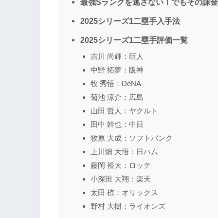
最強Sランクを逃さない！でもその課
2025シリーズ1二塁手入手法
2025シリーズ1二塁手評価一覧
吉川 尚輝：巨人
中野 拓夢：阪神
牧 秀悟：DeNA
菊池 涼介：広島
山田 哲人：ヤクルト
田中 幹也：中日
牧原 大成：ソフトバンク
上川畑 大悟：日ハム
藤岡 裕大：ロッテ
小深田 大翔：楽天
太田 椋：オリックス
野村 大樹：ライオンズ