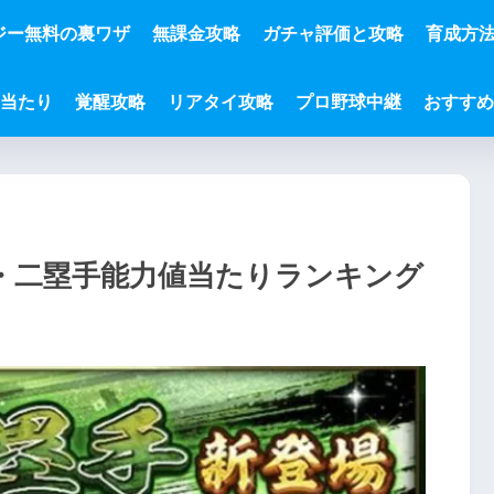
ジー無料の裏ワザ
無課金攻略
ガチャ評価と攻略
育成方
と当たり
覚醒攻略
リアタイ攻略
プロ野球中継
おすすめ
ズ2・二塁手能力値当たりランキング