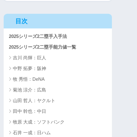
目次
2025シリーズ2二塁手入手法
2025シリーズ2二塁手能力値一覧
吉川 尚輝：巨人
中野 拓夢：阪神
牧 秀悟：DeNA
菊池 涼介：広島
山田 哲人：ヤクルト
田中 幹也：中日
牧原 大成：ソフトバンク
石井 一成：日ハム