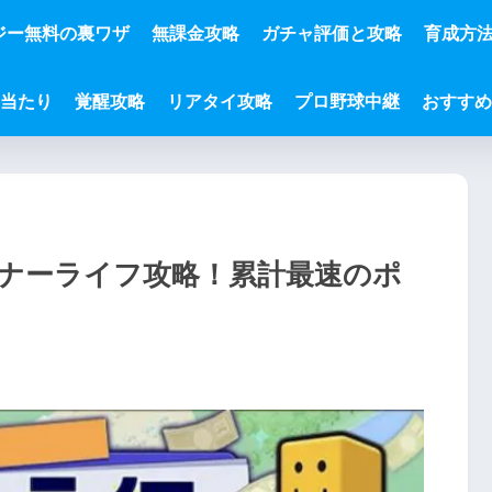
ジー無料の裏ワザ
無課金攻略
ガチャ評価と攻略
育成方
と当たり
覚醒攻略
リアタイ攻略
プロ野球中継
おすすめ
ーナーライフ攻略！累計最速のポ