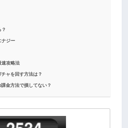
る？
エナジー
最速攻略法
ガチャを回す方法は？
その課金方法で損してない？