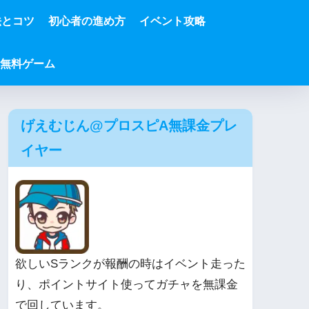
法とコツ
初心者の進め方
イベント攻略
無料ゲーム
げえむじん@プロスピA無課金プレ
イヤー
欲しいSランクが報酬の時はイベント走った
り、ポイントサイト使ってガチャを無課金
で回しています。