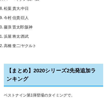
松葉 貴大:中日
今村 信貴:巨人
藤浪 晋太郎:阪神
浜屋 将太:西武
高橋 奎二:ヤクルト
【まとめ】2020シリーズ2先発追加ラ
ンキング
ベストナイン第1弾登場のタイミングで、