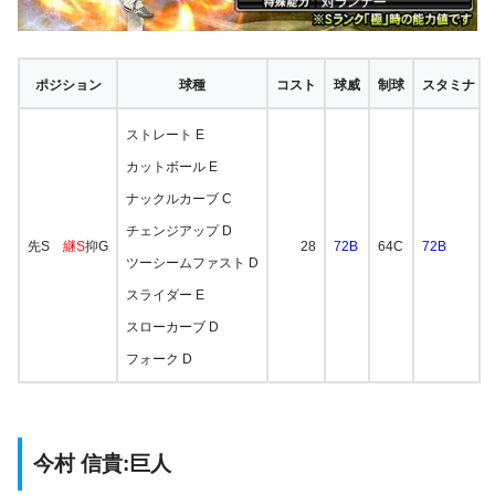
ポジション
球種
コスト
球威
制球
スタミナ
ストレート E
カットボール E
ナックルカーブ C
チェンジアップ D
先S
継S
抑G
28
72B
64C
72B
ツーシームファスト D
スライダー E
スローカーブ D
フォーク D
今村 信貴:巨人