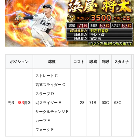
ポジション
球種
コスト
球威
制球
スタミナ
捕
ストレート C
高速スライダー C
スラーブ D
先S
継S
抑G
縦スライダー E
28
71B
63C
63C
47
サークルチェンジ F
カーブ F
フォーク F