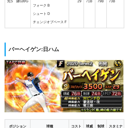
先S 継G抑G
29
71B
79B
73B
フォーク B
シュート D
チェンジオブペース F
バーヘイゲン:日ハム
ポジション
球種
コスト
球威
制球
スタミナ