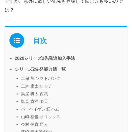
ですが、意外に欲しい先発も登場して悩む方も多いので
は？
目次
2020シリーズ2先発追加入手法
シリーズ2先発能力値一覧
二保 旭:ソフトバンク
二木 康太:ロッテ
浜屋 将太:西武
塩見 貴洋:楽天
バーヘイゲン:日ハム
山﨑 福也:オリックス
今村 信貴:巨人