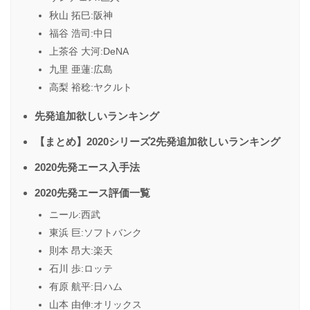
秋山 拓巳:阪神
福谷 浩司:中日
上茶谷 大河:DeNA
九里 亜蓮:広島
高梨 裕稔:ヤクルト
先発追加欲しいランキング
【まとめ】2020シリーズ2先発追加欲しいランキング
2020先発エース入手法
2020先発エース評価一覧
ニール:西武
東浜 巨:ソフトバンク
則本 昂大:楽天
石川 歩:ロッテ
有原 航平:日ハム
山本 由伸:オリックス