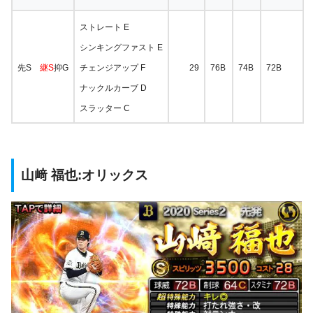
ストレート E
シンキングファスト E
先S
継S
抑G
チェンジアップ F
29
76B
74B
72B
ナックルカーブ D
スラッター C
山﨑 福也:オリックス