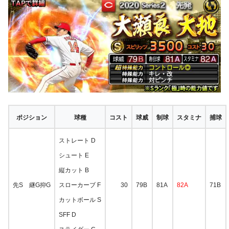
ポジション
球種
コスト
球威
制球
スタミナ
捕球
ストレート D
シュート E
縦カット B
先S 継G抑G
スローカーブ F
30
79B
81A
82A
71B
カットボール S
SFF D