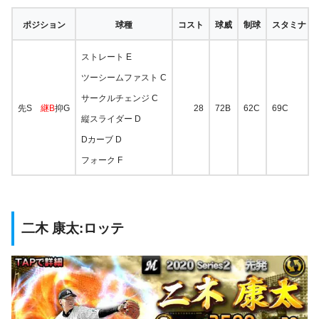
ポジション
球種
コスト
球威
制球
スタミナ
ストレート E
ツーシームファスト C
サークルチェンジ C
先S
継B
抑G
28
72B
62C
69C
縦スライダー D
Dカーブ D
フォーク F
二木 康太:ロッテ