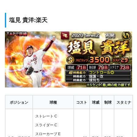
塩見 貴洋:楽天
ポジション
球種
コスト
球威
制球
スタミナ
ストレート C
スライダー C
スローカーブ E