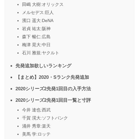
田嶋 大樹:オリックス
メルセデス:巨人
濱口 遥大:DeNA
岩貞 祐太:阪神
森下 暢仁:広島
梅津 晃大:中日
石川 雅規:ヤクルト
先発追加欲しいランキング
【まとめ】2020・Sランク先発追加
2020シリーズ2先発1回目の入手方法
2020シリーズ2先発1回目一覧と寸評
今井 達也:西武
千賀 滉大:ソフトバンク
涌井 秀章:楽天
美馬 学:ロッテ