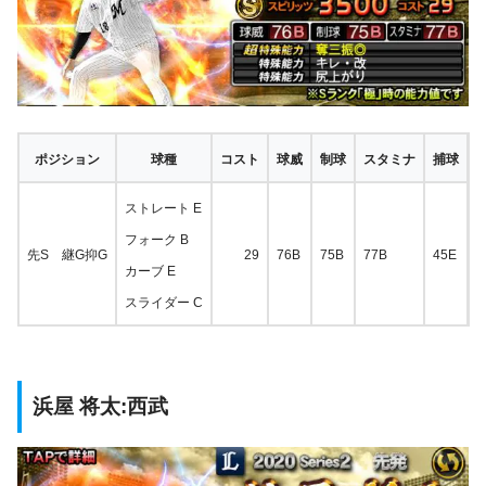
ポジション
球種
コスト
球威
制球
スタミナ
捕球
ストレート E
フォーク B
先S 継G抑G
29
76B
75B
77B
45E
5
カーブ E
スライダー C
浜屋 将太:西武