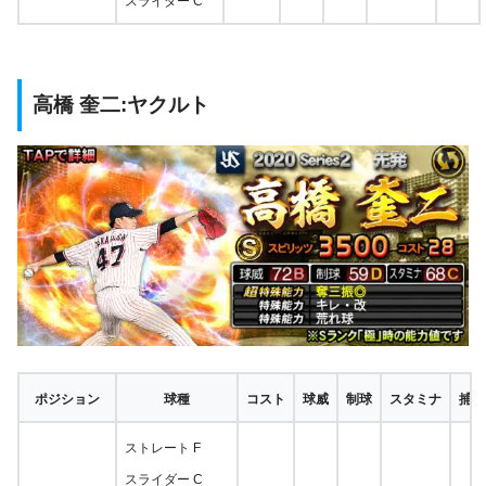
スライダー C
高橋 奎二:ヤクルト
ポジション
球種
コスト
球威
制球
スタミナ
捕球
ストレート F
スライダー C