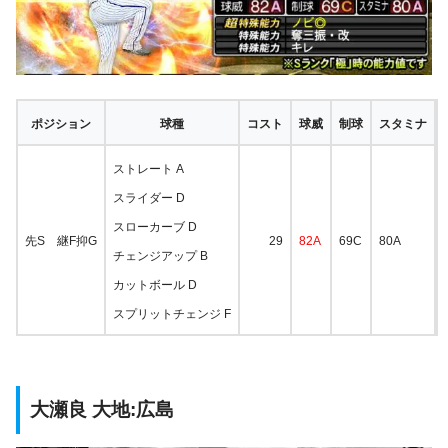
ポジション
球種
コスト
球威
制球
スタミナ
ストレート A
スライダー D
スローカーブ D
先S 継F抑G
29
82A
69C
80A
チェンジアップ B
カットボール D
スプリットチェンジ F
大瀬良 大地:広島