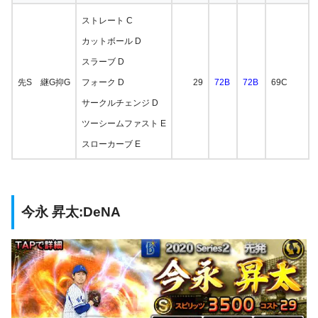
ストレート C
カットボール D
スラーブ D
先S 継G抑G
フォーク D
29
72B
72B
69C
サークルチェンジ D
ツーシームファスト E
スローカーブ E
今永 昇太:DeNA