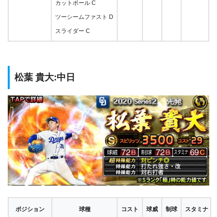
カットボール C
ツーシームファスト D
スライダー C
松葉 貴大:中日
ポジション
球種
コスト
球威
制球
スタミナ