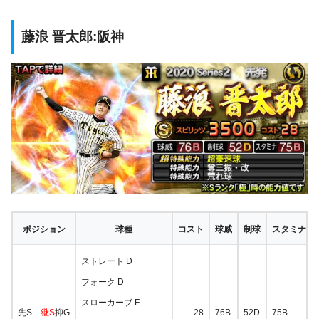
藤浪 晋太郎:阪神
ポジション
球種
コスト
球威
制球
スタミナ
ストレート D
フォーク D
スローカーブ F
先S
継S
抑G
28
76B
52D
75B