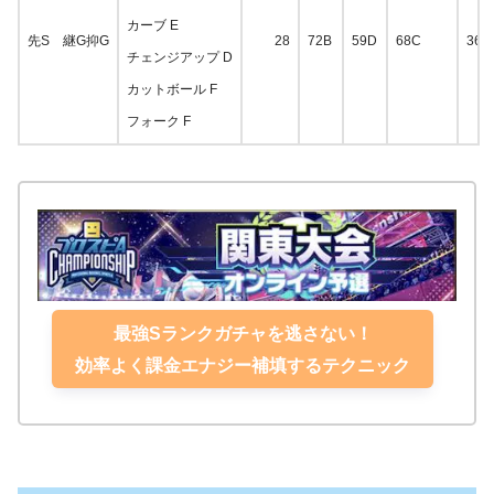
カーブ E
先S 継G抑G
28
72B
59D
68C
36F
チェンジアップ D
カットボール F
フォーク F
最強Sランクガチャを逃さない！
効率よく課金エナジー補填するテクニック