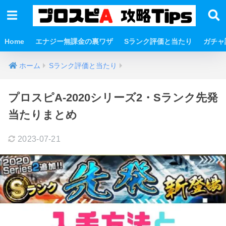
Home
エナジー無課金の裏ワザ
Sランク評価と当たり
ガチャ
ホーム
Sランク評価と当たり
プロスピA-2020シリーズ2・Sランク先発
当たりまとめ
2023-07-21