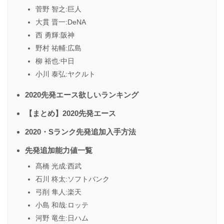
菅野 智之:巨人
大貫 晋一:DeNA
西 勇輝:阪神
野村 祐輔:広島
柳 裕也:中日
小川 泰弘:ヤクルト
2020先発エース欲しいランキング
【まとめ】2020先発エース
2020・Sランク先発追加入手方法
先発追加能力値一覧
髙橋 光成:西武
石川 柊太:ソフトバンク
弓削 隼人:楽天
小島 和哉:ロッテ
河野 竜生:日ハム