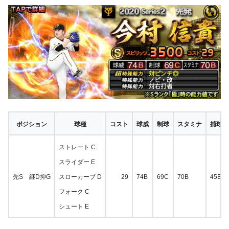
ポジション
球種
コスト
球威
制球
スタミナ
捕球
ストレート C
スライダー E
先S 継D抑G
スローカーブ D
29
74B
69C
70B
45E
フォーク C
シュート E