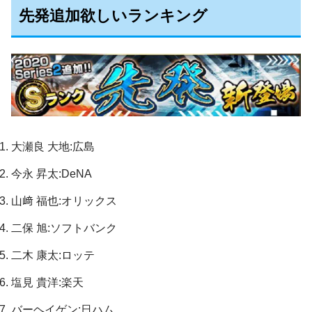
先発追加欲しいランキング
大瀬良 大地:広島
今永 昇太:DeNA
山﨑 福也:オリックス
二保 旭:ソフトバンク
二木 康太:ロッテ
塩見 貴洋:楽天
バーヘイゲン:日ハム