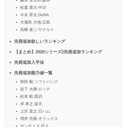
藤浪 晋太郎:阪神
松葉 貴大:中日
今永 昇太:DeNA
大瀬良 大地:広島
高橋 奎二:ヤクルト
先発追加欲しいランキング
【まとめ】2020シリーズ2先発追加ランキング
先発追加入手法
先発追加能力値一覧
和田 毅:ソフトバンク
岩下 大輝:ロッテ
松本 航:西武
岸 孝之:楽天
上沢 直之:日ハム
増井 浩俊:オリックス
サンチェス:巨人