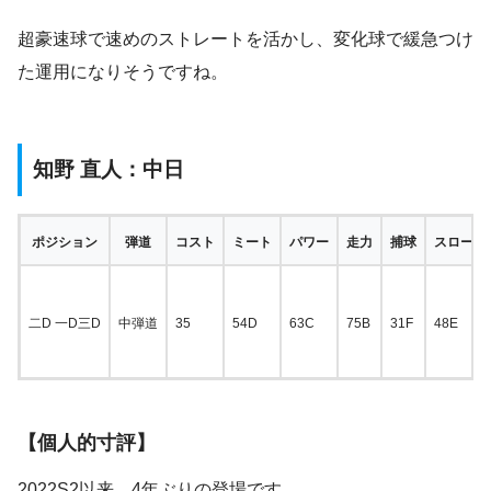
超豪速球で速めのストレートを活かし、変化球で緩急つけ
た運用になりそうですね。
知野 直人：中日
ポジション
弾道
コスト
ミート
パワー
走力
捕球
スローイ
二D 一D三D
中弾道
35
54D
63C
75B
31F
48E
【個人的寸評】
2022S2以来、4年ぶりの登場です。