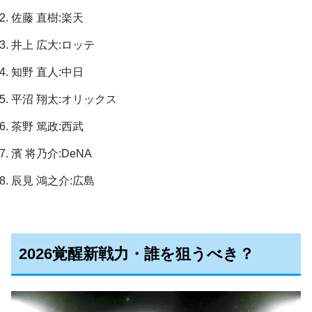
佐藤 直樹:楽天
井上 広大:ロッテ
知野 直人:中日
平沼 翔太:オリックス
茶野 篤政:西武
濱 将乃介:DeNA
辰見 鴻之介:広島
2026覚醒新戦力・誰を狙うべき？