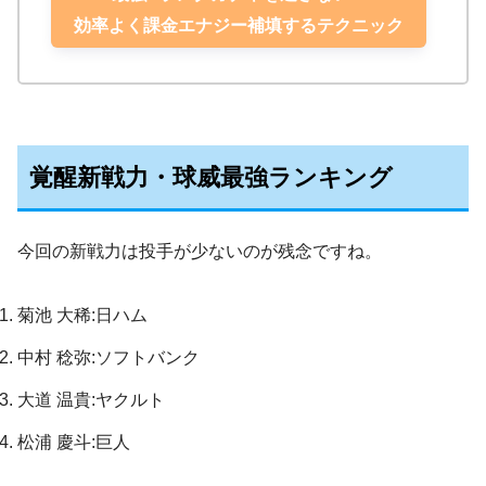
効率よく課金エナジー補填するテクニック
覚醒新戦力・球威最強ランキング
今回の新戦力は投手が少ないのが残念ですね。
菊池 大稀:日ハム
中村 稔弥:ソフトバンク
大道 温貴:ヤクルト
松浦 慶斗:巨人