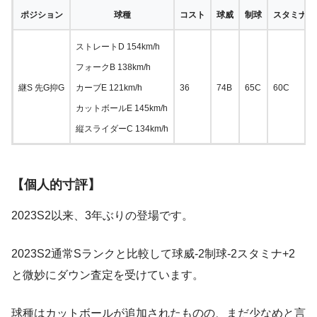
ポジション
球種
コスト
球威
制球
スタミナ
ストレートD 154km/h
フォークB 138km/h
継S 先G抑G
カーブE 121km/h
36
74B
65C
60C
カットボールE 145km/h
縦スライダーC 134km/h
【個人的寸評】
2023S2以来、3年ぶりの登場です。
2023S2通常Sランクと比較して球威-2制球-2スタミナ+2
と微妙にダウン査定を受けています。
球種はカットボールが追加されたものの、まだ少なめと言