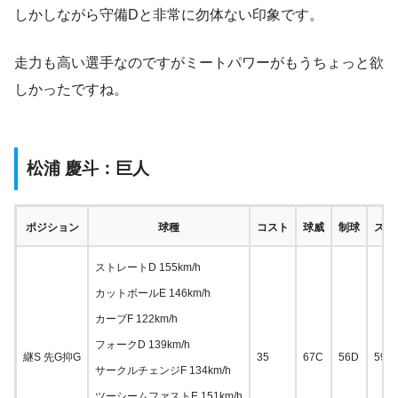
しかしながら守備Dと非常に勿体ない印象です。
走力も高い選手なのですがミートパワーがもうちょっと欲
しかったですね。
松浦 慶斗：巨人
ポジション
球種
コスト
球威
制球
スタ
ストレートD 155km/h
カットボールE 146km/h
カーブF 122km/h
フォークD 139km/h
継S 先G抑G
35
67C
56D
59D
サークルチェンジF 134km/h
ツーシームファストE 151km/h