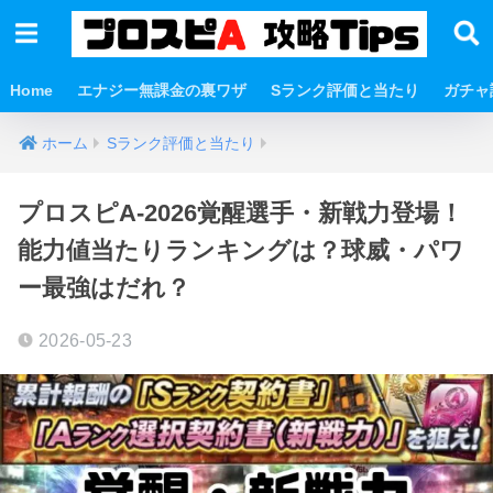
Home
エナジー無課金の裏ワザ
Sランク評価と当たり
ガチャ
ホーム
Sランク評価と当たり
プロスピA-2026覚醒選手・新戦力登場！
能力値当たりランキングは？球威・パワ
ー最強はだれ？
2026-05-23