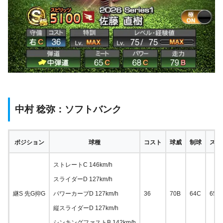
中村 稔弥：ソフトバンク
ポジション
球種
コスト
球威
制球
スタ
ストレートC 146km/h
スライダーD 127km/h
継S 先G抑G
パワーカーブD 127km/h
36
70B
64C
65C
縦スライダーD 127km/h
シンキングファストB 142km/h