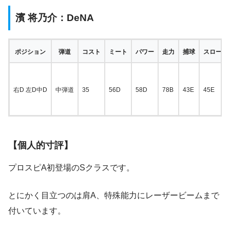
濱 将乃介：DeNA
ポジション
弾道
コスト
ミート
パワー
走力
捕球
スローイ
右D 左D中D
中弾道
35
56D
58D
78B
43E
45E
【個人的寸評】
プロスピA初登場のSクラスです。
とにかく目立つのは肩A、特殊能力にレーザービームまで
付いています。