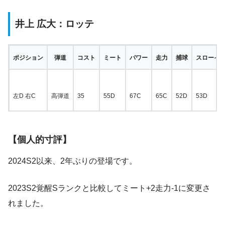
井上 広大：ロッテ
ポジション
弾道
コスト
ミート
パワー
走力
捕球
スローイ
左D 右C
高弾道
35
55D
67C
65C
52D
53D
【個人的寸評】
2024S2以来、2年ぶりの登場です。
2023S2覚醒Sランクと比較してミート+2走力-1に変更さ
れました。