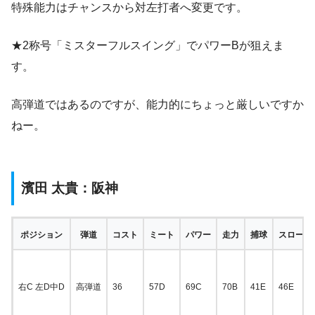
特殊能力はチャンスから対左打者へ変更です。
★2称号「ミスターフルスイング」でパワーBが狙えま
す。
高弾道ではあるのですが、能力的にちょっと厳しいですか
ねー。
濱田 太貴：阪神
ポジション
弾道
コスト
ミート
パワー
走力
捕球
スローイ
右C 左D中D
高弾道
36
57D
69C
70B
41E
46E