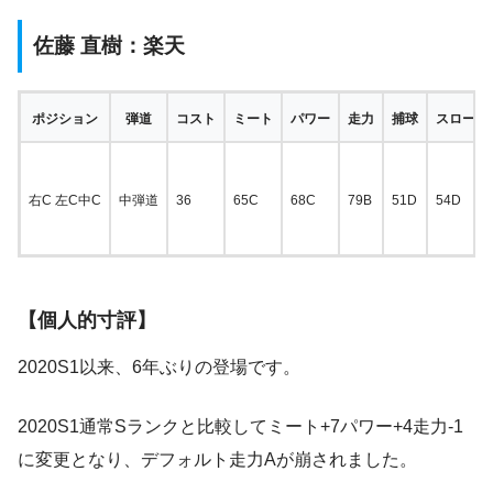
佐藤 直樹：楽天
ポジション
弾道
コスト
ミート
パワー
走力
捕球
スローイ
右C 左C中C
中弾道
36
65C
68C
79B
51D
54D
【個人的寸評】
2020S1以来、6年ぶりの登場です。
2020S1通常Sランクと比較してミート+7パワー+4走力-1
に変更となり、デフォルト走力Aが崩されました。