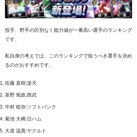
投手、野手の区別なく能力値が一番高い選手のランキング
です。
私自身の考えでは、このランキングで狙うべき選手を決め
るのがおすすめです。
佐藤 直樹:楽天
茶野 篤政:西武
中村 稔弥:ソフトバンク
菊池 大稀:日ハム
大道 温貴:ヤクルト