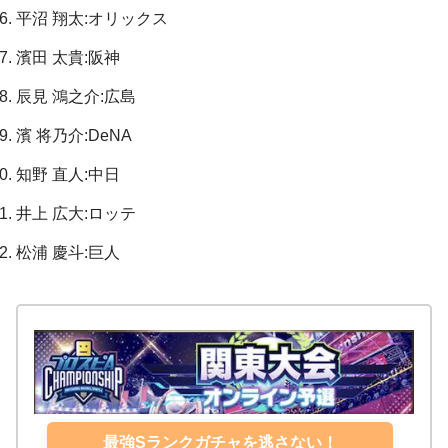
平沼 翔太:オリックス
濱田 太貴:阪神
辰見 鴻之介:広島
濱 将乃介:DeNA
知野 直人:中日
井上 広大:ロッテ
松浦 慶斗:巨人
最強Sランクガチャを逃さない！