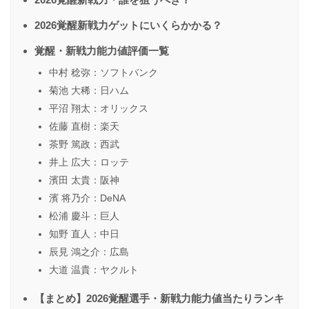
2026覚醒新戦力ゲットにいくらかかる？
覚醒・新戦力能力値評価一覧
中村 稔弥：ソフトバンク
菊池 大稀：日ハム
平沼 翔太：オリックス
佐藤 直樹：楽天
茶野 篤政：西武
井上 広大：ロッテ
濱田 太貴：阪神
濱 将乃介：DeNA
松浦 慶斗：巨人
知野 直人：中日
辰見 鴻之介：広島
大道 温貴：ヤクルト
【まとめ】2026覚醒選手・新戦力能力値当たりランキ