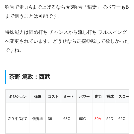
称号で走力Aまで上げるなら★3称号「稲妻」でパワーもB
まで狙うことは可能です。
特殊能力は固め打ち チャンスから流し打ち フルスイング
へ変更されています。どうせなら走塁◎残して欲しかった
ですね。
茶野 篤政：西武
ポジション
弾道
コスト
ミート
パワー
走力
捕球
スローイ
左D 中D右C
低弾道
36
63C
60C
80A
52D
62C