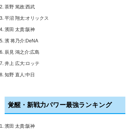
茶野 篤政:西武
平沼 翔太:オリックス
濱田 太貴:阪神
濱 将乃介:DeNA
辰見 鴻之介:広島
井上 広大:ロッテ
知野 直人:中日
覚醒・新戦力パワー最強ランキング
濱田 太貴:阪神