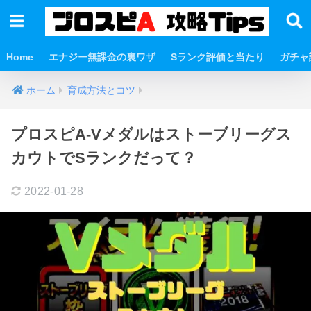
Home
エナジー無課金の裏ワザ
Sランク評価と当たり
ガチャ
ホーム
育成方法とコツ
プロスピA-Vメダルはストーブリーグス
カウトでSランクだって？
2022-01-28