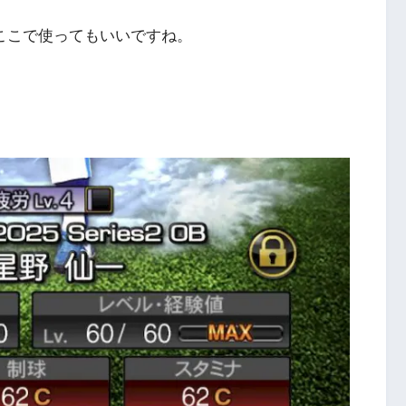
ここで使ってもいいですね。