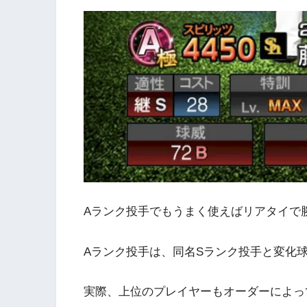
Aランク投手でもうまく使えばリアタイで
Aランク投手は、同名Sランク投手と変化
実際、上位のプレイヤーもオーダーによっ