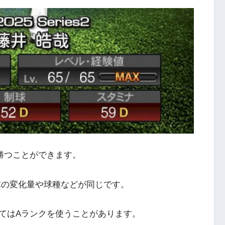
勝つことができます。
球の変化量や球種などが同じです。
てはAランクを使うことがあります。