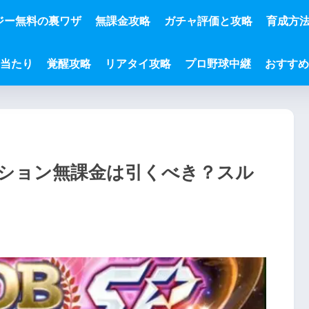
ジー無料の裏ワザ
無課金攻略
ガチャ評価と攻略
育成方
と当たり
覚醒攻略
リアタイ攻略
プロ野球中継
おすすめ
クション無課金は引くべき？スル