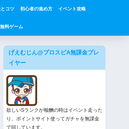
法とコツ
初心者の進め方
イベント攻略
無料ゲーム
げえむじん@プロスピA無課金プレ
イヤー
欲しいSランクが報酬の時はイベント走った
り、ポイントサイト使ってガチャを無課金
で回しています。