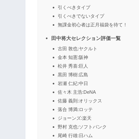
引くべきタイプ
引くべきでないタイプ
無課金初心者は正月福袋を待て！
田中将大セレクション評価一覧
古田 敦也:ヤクルト
金本 知憲:阪神
松井 秀喜:巨人
黒田 博樹:広島
岩瀬 仁紀:中日
佐々木 主浩:DeNA
佐藤 義則:オリックス
落合 博満:ロッテ
ジョーンズ:楽天
野村 克也:ソフトバンク
尾崎 行雄:日ハム