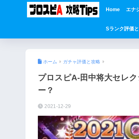
Home
エナ
Sランク評価
ホーム
ガチャ評価と攻略
プロスピA-田中将大セレ
ー？
2021-12-29