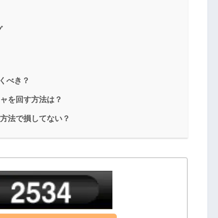
グ
くべき？
チャを回す方法は？
金方法で損してない？