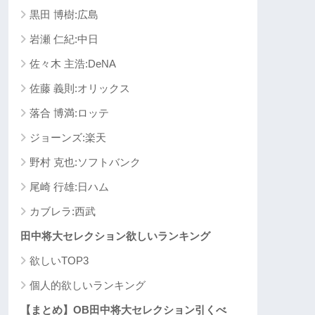
黒田 博樹:広島
岩瀬 仁紀:中日
佐々木 主浩:DeNA
佐藤 義則:オリックス
落合 博満:ロッテ
ジョーンズ:楽天
野村 克也:ソフトバンク
尾崎 行雄:日ハム
カブレラ:西武
田中将大セレクション欲しいランキング
欲しいTOP3
個人的欲しいランキング
【まとめ】OB田中将大セレクション引くべ