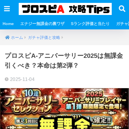
Home
エナジー無課金の裏ワザ
Sランク評価と当たり
ガチャ
ホーム
ガチャ評価と攻略
プロスピA-アニバーサリー2025は無課金
引くべき？本命は第2弾？
2025-11-04